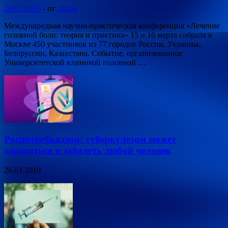
26.03.2019
-
от
admin
Международная научно-практическая конференция «Лечение
головной боли: теория и практика» 15 и 16 марта собрала в
Москве 450 участников из 77 городов России, Украины,
Белоруссии, Казахстана. Событие, организованное
Университетской клиникой головной …
Роспотребнадзор: туберкулезом может
заразиться и заболеть любой человек
26.03.2019