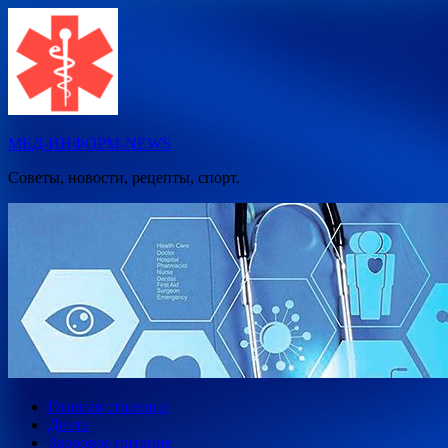
Перейти
к
содержимому
МЕД-ИНФОРМ-NEWS
Советы, новости, рецепты, спорт.
Главная страница
Диета
Здоровое питание