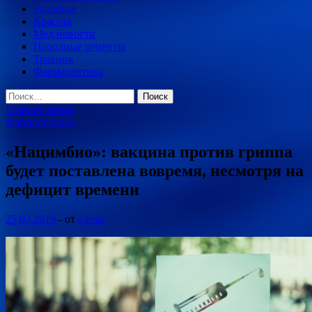
Здоровье
Красота
Мед новости
Народные рецепты
Травник
Фармацевтика
Найти:
Главное меню
Фармацевтика
«Нацимбио»: вакцина против гриппа
будет поставлена вовремя, несмотря на
дефицит времени
25.03.2019
-
от
admin