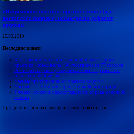
«Нацимбио»: вакцина против гриппа будет
поставлена вовремя, несмотря на дефицит
времени
25.03.2019
Последние записи
Конференция «Лечение головной боли: теория и
практика» объединила 450 участников из 77 городов
Роспотребнадзор: туберкулезом может заразиться и
заболеть любой человек
Ученые предупредили об опасном вирусе/>
Ученые: к чему может привести любовь к корице
Ученые: голодание может защитить от рака молочной
железы
При цитировании ссылка на источник обязательна.