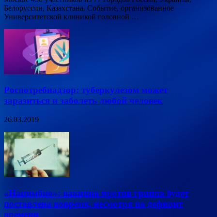
Белоруссии, Казахстана. Событие, организованное
Университетской клиникой головной …
Роспотребнадзор: туберкулезом может
заразиться и заболеть любой человек
26.03.2019
«Нацимбио»: вакцина против гриппа будет
поставлена вовремя, несмотря на дефицит
времени