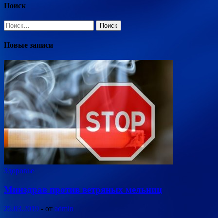
Поиск
Найти:
Новые записи
Здоровье
Минздрав против ветряных мельниц
25.03.2019
-
от
admin