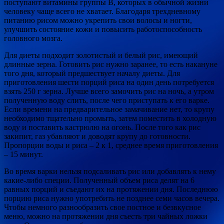
поступают витамины группы В, которых в обычной жизни
человеку чаще всего не хватает. Благодаря трехдневному
питанию рисом можно укрепить свои волосы и ногти,
улучшить состояние кожи и повысить работоспособность
головного мозга.
Для диеты подходит золотистый и белый рис, имеющий
длинные зерна. Готовить рис нужно заранее, то есть накануне
того дня, который предшествует началу диеты. Для
приготовления шести порций риса на один день потребуется
взять 250 г зерна. Лучше всего замочить рис на ночь, а утром
полученную воду слить, после чего приступать к его варке.
Если времени на предварительное замачивание нет, то крупу
необходимо тщательно промыть, затем поместить в холодную
воду и поставить кастрюлю на огонь. После того как рис
закипит, газ убавляют и доводят крупу до готовности.
Пропорции воды и риса – 2 к 1, среднее время приготовления
– 15 минут.
Во время варки нельзя подсаливать рис или добавлять к нему
какие-либо специи. Полученный объем риса делят на 6
равных порций и съедают их на протяжении дня. Последнюю
порцию риса нужно употребить не позднее семи часов вечера.
Чтобы немного разнообразить свое постное и безвкусное
меню, можно на протяжении дня съесть три чайных ложки