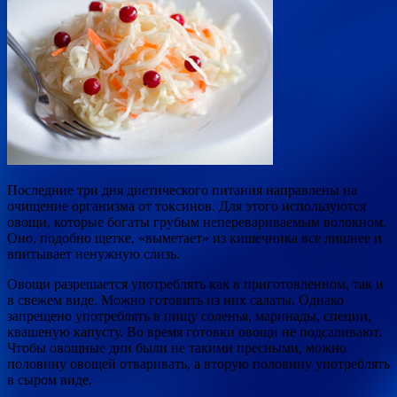
Последние три дня диетического питания направлены на
очищение организма от токсинов. Для этого используются
овощи, которые богаты грубым неперевариваемым волокном.
Оно, подобно щетке, «выметает» из кишечника все лишнее и
впитывает ненужную слизь.
Овощи разрешается употреблять как в приготовленном, так и
в свежем виде. Можно готовить из них салаты. Однако
запрещено употреблять в пищу соленья, маринады, специи,
квашеную капусту. Во время готовки овощи не подсаливают.
Чтобы овощные дни были не такими пресными, можно
половину овощей отваривать, а вторую половину употреблять
в сыром виде.