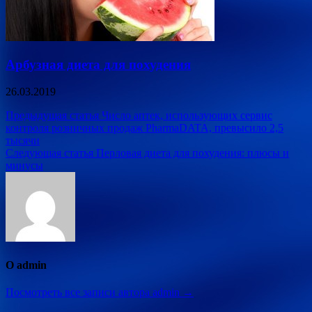
Арбузная диета для похудения
26.03.2019
Навигация
Предыдущая статья
Число аптек, использующих сервис
контроля розничных продаж PharmaDATA, превысило 2,5
по
тысячи
записям
Следующая статья
Перловая диета для похудения: плюсы и
минусы
О admin
Посмотреть все записи автора admin →