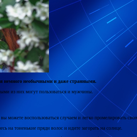
ься немного необычными и даже странными.
рыми из них могут пользоваться и мужчины.
, вы можете воспользоваться случаем и легко промелировать св
есь на тоненькие пряди волос и идите загорать на солнце.