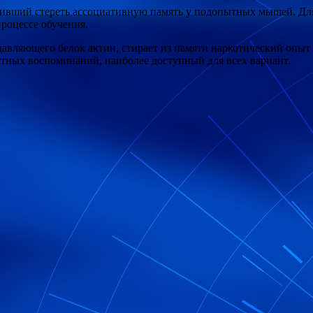
оливший стереть ассоциативную память у подопытных мышей. Для
роцессе обучения.
одавляющего белок актин, стирает из памяти наркотический оп
тных воспоминаний, наиболее доступный для всех вариант.