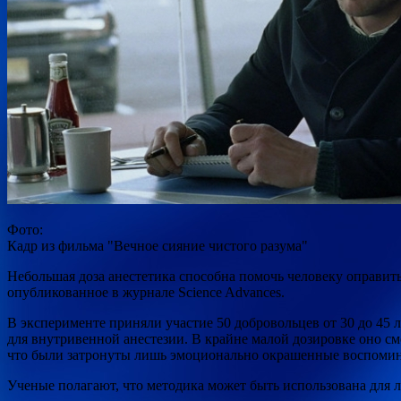
Фото:
Кадр из фильма "Вечное сияние чистого разума"
Небольшая доза анестетика способна помочь человеку оправит
опубликованное в журнале Science
Advances.
В эксперименте приняли участие 50 добровольцев от 30 до 45
для внутривенной анестезии. В крайне малой дозировке оно см
что были затронуты лишь эмоционально окрашенные воспомин
Ученые полагают, что методика может быть использована для л