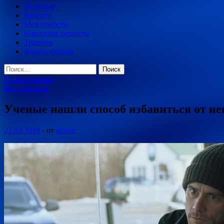
Здоровье
Красота
Мед новости
Народные рецепты
Травник
Фармацевтика
Найти:
Главное меню
Мед новости
Ученые нашли способ избавиться от н
22.03.2019
-
от
admin