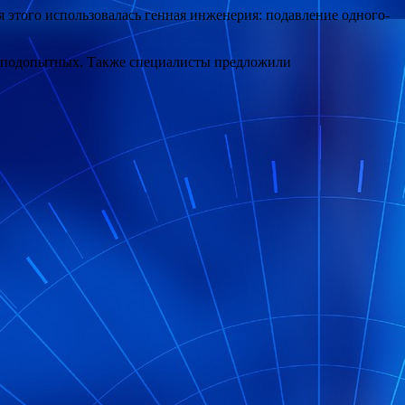
 этого использовалась генная инженерия: подавление одного-
ыт подопытных. Также специалисты предложили