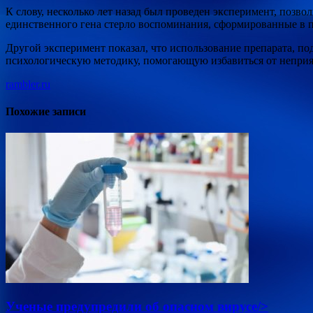
К слову, несколько лет назад был проведен эксперимент, позв
единственного гена стерло воспоминания, сформированные в п
Другой эксперимент показал, что использование препарата, п
психологическую методику, помогающую избавиться от неприя
rambler.ru
Похожие записи
Ученые предупредили об опасном вирусе/>