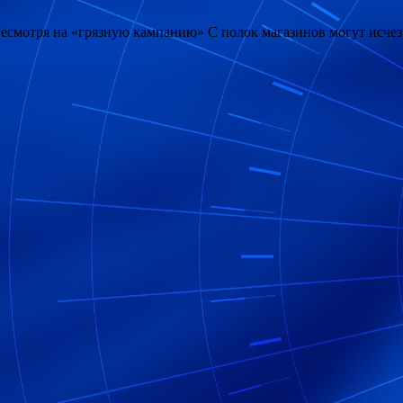
смотря на «грязную кампанию» С полок магазинов могут исчезну