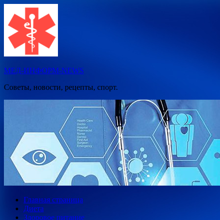
Перейти
к
содержимому
МЕД-ИНФОРМ-NEWS
Советы, новости, рецепты, спорт.
Главная страница
Диета
Здоровое питание