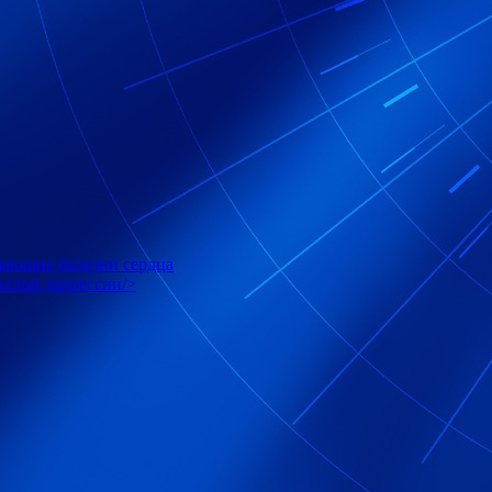
щающие болезни сердца
елой депрессии/>