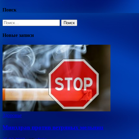
Поиск
Найти:
Новые записи
Здоровье
Минздрав против ветряных мельниц