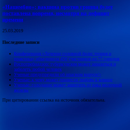
«Нацимбио»: вакцина против гриппа будет
поставлена вовремя, несмотря на дефицит
времени
25.03.2019
Последние записи
Конференция «Лечение головной боли: теория и
практика» объединила 450 участников из 77 городов
Роспотребнадзор: туберкулезом может заразиться и
заболеть любой человек
Ученые предупредили об опасном вирусе/>
Ученые: к чему может привести любовь к корице
Ученые: голодание может защитить от рака молочной
железы
При цитировании ссылка на источник обязательна.