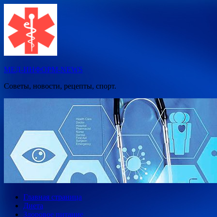
Перейти
к
содержимому
МЕД-ИНФОРМ-NEWS
Советы, новости, рецепты, спорт.
Главная страница
Диета
Здоровое питание