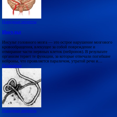
Народные рецепты
Инсульт
Инсульт головного мозга — это острое нарушение мозгового
кровообращения, влекущее за собой повреждение и
отмирание части нервных клеток (нейронов). В результате
организм теряет те функции, за которые отвечали погибшие
нейроны, что проявляется параличом, утратой речи и…
Подробнее
Народные рецепты