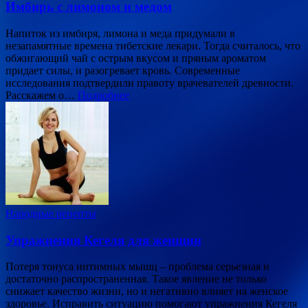
Имбирь с лимоном и медом
Напиток из имбиря, лимона и меда придумали в
незапамятные времена тибетские лекари. Тогда считалось, что
обжигающий чай с острым вкусом и пряным ароматом
придает силы, и разогревает кровь. Современные
исследования подтвердили правоту врачевателей древности.
Расскажем о…
Подробнее
Народные рецепты
Упражнения Кегеля для женщин
Потеря тонуса интимных мышц – проблема серьезная и
достаточно распространенная. Такое явление не только
снижает качество жизни, но и негативно влияет на женское
здоровье. Исправить ситуацию помогают упражнения Кегеля