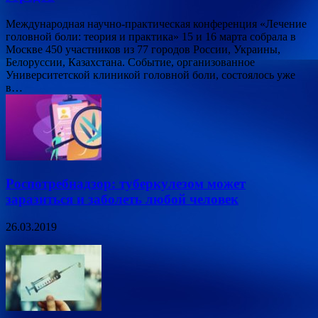
Международная научно-практическая конференция «Лечение
головной боли: теория и практика» 15 и 16 марта собрала в
Москве 450 участников из 77 городов России, Украины,
Белоруссии, Казахстана. Событие, организованное
Университетской клиникой головной боли, состоялось уже
в…
Роспотребнадзор: туберкулезом может
заразиться и заболеть любой человек
26.03.2019