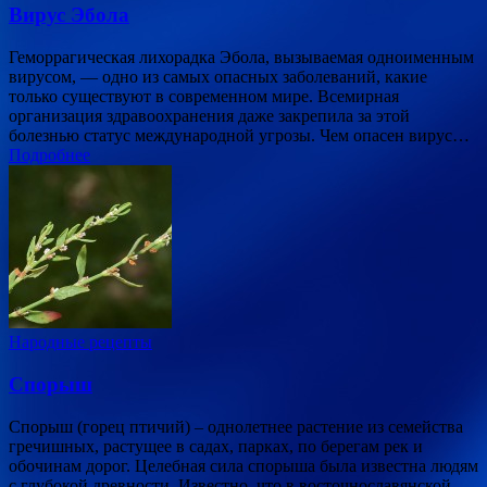
Вирус Эбола
Геморрагическая лихорадка Эбола, вызываемая одноименным
вирусом, — одно из самых опасных заболеваний, какие
только существуют в современном мире. Всемирная
организация здравоохранения даже закрепила за этой
болезнью статус международной угрозы. Чем опасен вирус…
Подробнее
Народные рецепты
Спорыш
Спорыш (горец птичий) – однолетнее растение из семейства
гречишных, растущее в садах, парках, по берегам рек и
обочинам дорог. Целебная сила спорыша была известна людям
с глубокой древности. Известно, что в восточнославянской