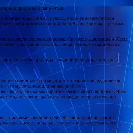
аторной практике и пациентам.
 о технике опроса PICO, руководитель Университетской
ерситетской клиники головной боли Юлия Азимова – о самых
частники нашли сдвоенный доклад Ярослава Ашихмина и Юрия
казала о том, какие факторы, обнаруженные у пациентов с
нзии в качестве причины головной боли развеял терапевт
ров из различных сфер медицины: неврологов, радиологов,
ия – это мультидисциплинарная проблема.
 нас была очень живая обратная связь и много вопросов. Ярко
х методах лечения, работать в парадигме доказательной
ес к проблеме головной боли. Высокий уровень знаний
луарах», профессиональные связи – неотъемлемая часть