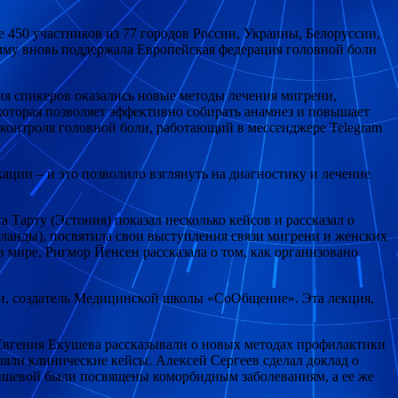
 450 участников из 77 городов России, Украины, Белоруссии,
мму вновь поддержала Европейская федерация головной боли
ия спикеров оказались новые методы лечения мигрени,
оторая позволяет эффективно собирать анамнез и повышает
контроля головной боли, работающий в мессенджере Telegram
ации – и это позволило взглянуть на диагностику и лечение
Тарту (Эстония) показал несколько кейсов и рассказал о
ланды), посвятила свои выступления связи мигрени и женских
мире, Ригмор Йенсен рассказала о том, как организовано
и, создатель Медицинской школы «СоОбщение». Эта лекция,
 Евгения Екушева рассказывали о новых методах профилактики
яли клинические кейсы. Алексей Сергеев сделал доклад о
ышевой были посвящены коморбидным заболеваниям, а ее же