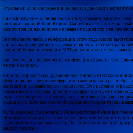
Отдельный блок конференции выделили для обзора вариантов 
На симпозиуме «Головная боль в эпоху доказательности» Паве
клиники головной боли Кирилл Скоробогатых – о том, как см
распространенных вопросов врачам от пациентов с мигренью и о
Значительную часть в конференции этого года заняли выступ
Сиволапа, посвященный взглядам терапевта и психиатра на леч
головной болью в результате МРТ-диагностики имеют значение, 
Заключительное выступление конференции было не менее ярки
Антон Родионов.
Кирилл Скоробогатых, руководитель Университетской клиники
«Мы старались сделать конференцию максимально разнообразно
психиатров, фармакологов и терапевтов. Это наглядно отражае
Несмотря на то, что мы проводим конференцию уже пятый год, в
видна мотивация участников узнать как можно больше о соврем
медицины и быть как можно более пациентоориентированным
Юлия Азимова, сооснователь Университетской клиники головн
«Конференцию посетили неврологи, анестезиологи, интернисты
аудитории диктовал высокие требования к составлению програ
нашего события»