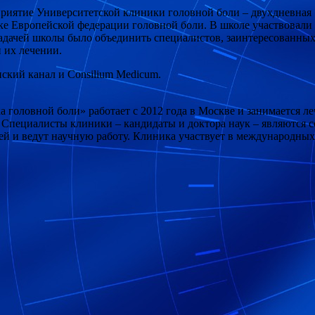
риятие Университетской клиники головной боли – двухдневная 
е Европейской федерации головной боли. В школе участвовали 4
адачей школы было объединить специалистов, заинтересованных
 их лечении.
кий канал и Consilium Medicum.
 головной боли» работает с 2012 года в Москве и занимается л
 Специалисты клиники – кандидаты и доктора наук – являются 
чей и ведут научную работу. Клиника участвует в международн