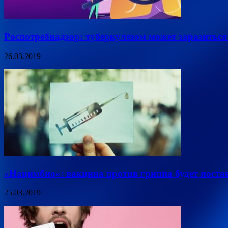
Роспотребнадзор: туберкулезом может заразиться
26.03.2019
«Нацимбио»: вакцина против гриппа будет постав
25.03.2019