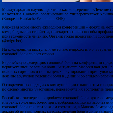
Международная научно-практическая конференция «Лечение голо
Казахстана. Событие, организованное Университетской клиник
(European Headache Federation, EHF).
Ключевая особенность ежегодной конференции – фокус на мето
коморбидные расстройства, нелекарственные способы профила
приверженность лечению. Организаторы представили собствен
(@migrebot).
На конференции выступали не только неврологи, но и терапевт
головной боли со всех сторон.
Европейскую федерацию головной боли на конференции предста
цервикогенной головной боли. Антуанетта Маассен ван ден Бр
половых гормонов и новым целях в купировании приступов миг
лечение абузусной головной боли в Дании и об эпидемиологии
О современных подходах к коммуникации с пациентом говори
по словам многих участников, перевернула их восприятие прив
Российские эксперты по проблеме головной боли, доктора мед
мигрени, головных болях при цереброваскулярных заболевания
головной боли как неотложном состоянии, а Максим Замергра
доклад об инъекционных методах лечения боли в лице вызвал