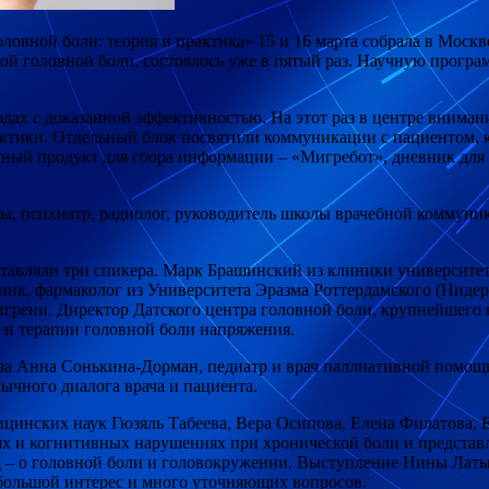
вной боли: теория и практика» 15 и 16 марта собрала в Москве
ой головной боли, состоялось уже в
пятый раз. Научную програ
дах с доказанной эффективностью. На этот раз в центре вниман
ктики. Отдельный блок посвятили коммуникации с пациентом, к
ный продукт для сбора информации – «Мигребот», дневник для 
ы, психиатр, радиолог, руководитель школы врачебной коммуник
вляли три спикера. Марк Брашинский из клиники университета 
инк, фармаколог из Университета Эразма Роттердамского (Нидер
рени. Директор Датского центра головной боли, крупнейшего в 
 и терапии головной боли напряжения.
ла Анна Сонькина-Дорман, педиатр и врач паллиативной помощ
ычного диалога врача и пациента.
ицинских наук Гюзяль Табеева, Вера Осипова, Елена Филатова,
х и когнитивных нарушениях при хронической боли и представл
д – о головной боли и головокружении. Выступление Нины Лат
 большой интерес и много уточняющих вопросов.