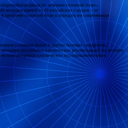
«Европейская школа по лечению головной боли»,
0 молодых врачей из 19 российских городов – от
 в проблеме головной боли и передать им современные
ечением головных болей и других болевых синдромов,
соавторами российских клинических рекомендаций по лечению
ых мультицентровых клинических исследованиях новых