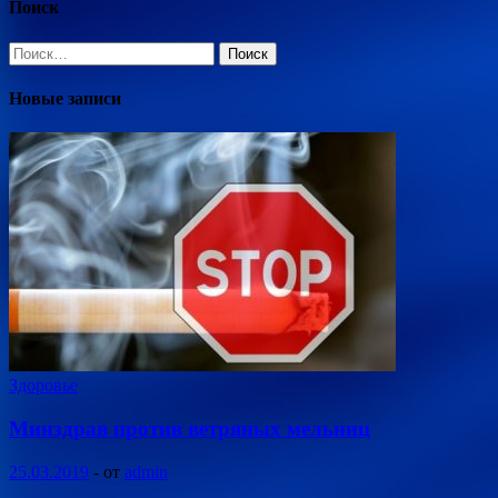
Поиск
Найти:
Новые записи
Здоровье
Минздрав против ветряных мельниц
25.03.2019
-
от
admin