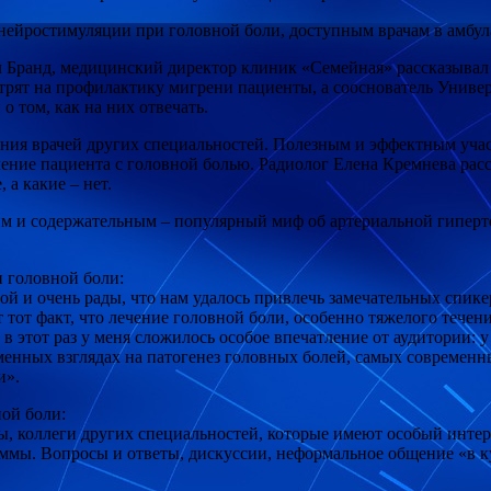
нейростимуляции при головной боли, доступным врачам в амбул
л Бранд, медицинский директор клиник «Семейная» рассказывал
отрят на профилактику мигрени пациенты, а сооснователь Унив
 том, как на них отвечать.
ления врачей других специальностей. Полезным и эффектным у
ение пациента с головной болью. Радиолог Елена Кремнева расс
а какие – нет.
м и содержательным – популярный миф об артериальной гиперте
 головной боли:
й и очень рады, что нам удалось привлечь замечательных спике
т тот факт, что лечение головной боли, особенно тяжелого течен
 этот раз у меня сложилось особое впечатление от аудитории: у
енных взглядах на патогенез головных болей, самых современны
и».
ой боли:
, коллеги других специальностей, которые имеют особый интер
ммы. Вопросы и ответы, дискуссии, неформальное общение «в ку