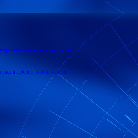
нтрацептивов для мужчин
иться и заболеть любой человек