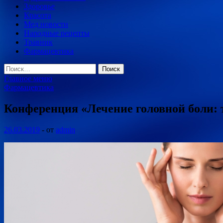
Здоровье
Красота
Мед новости
Народные рецепты
Травник
Фармацевтика
Найти:
Главное меню
Фармацевтика
Конференция «Лечение головной боли: т
26.03.2019
-
от
admin