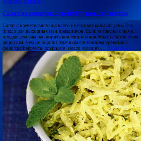
Здоровое питание
Салат из креветок с грейпфрутом и гранатом
Салат с креветками чаще всего не готовят каждый день. Это
блюдо для выходных или праздников. Если согласны с нами,
предлагаем вам расширить коллекцию подобных салатов этим
рецептом. Чем он хорош? Удачным сочетанием креветок с
филе грейпфрукта, огурцами, смеси зеленого…
Подробнее