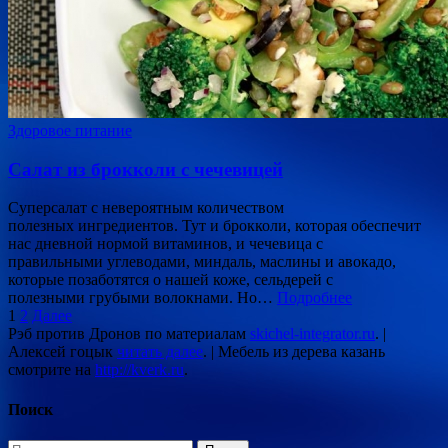
Здоровое питание
Салат из брокколи с чечевицей
Суперсалат с невероятным количеством
полезных ингредиентов. Тут и брокколи, которая обеспечит
нас дневной нормой витаминов, и чечевица с
правильными углеводами, миндаль, маслины и авокадо,
которые позаботятся о нашей коже, сельдерей с
полезными грубыми волокнами. Но…
Подробнее
Пагинация
1
2
Далее
Рэб против Дронов по материалам
skichel-integrator.ru
. |
записей
Алексей гоцык
читать далее
. | Мебель из дерева казань
смотрите на
http://kverk.ru
.
Поиск
Найти: