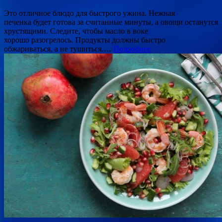
Это отличное блюдо для быстрого ужина. Нежная
печенка будет готова за считанные минуты, а овощи останутся
хрустящими. Следите, чтобы масло в воке
хорошо разогрелось. Продукты должны быстро
обжариваться, а не тушиться.…
Подробнее