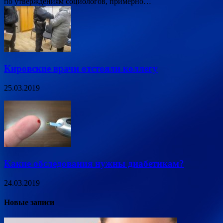
по утверждениям социологов, примерно…
Кировские врачи отстояли коллегу
25.03.2019
Какие обследования нужны диабетикам?
24.03.2019
Новые записи