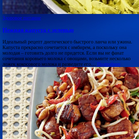
Здоровое питание
Нежная капуста с зеленью
Идеальный рецепт диетического быстрого ланча или ужина.
Капуста прекрасно сочетается с имбирем, а поскольку она
молодая – готовить долго не придется. Если вы не фанат
сочетания коровьего молока с овощами, возьмите несколько
ложек кокосового молока и разведите его…
Подробнее