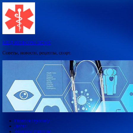
Перейти
к
содержимому
МЕД-ИНФОРМ-NEWS
Советы, новости, рецепты, спорт.
Главная страница
Диета
Здоровое питание