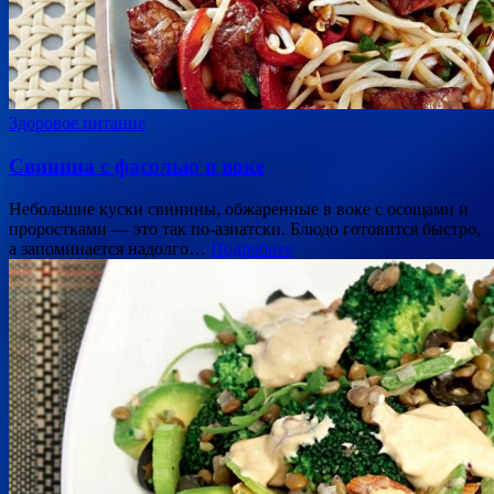
Здоровое питание
Свинина с фасолью в воке
Небольшие куски свинины, обжаренные в воке с осощами и
проростками — это так по-азиатски. Блюдо готовится быстро,
а запоминается надолго…
Подробнее