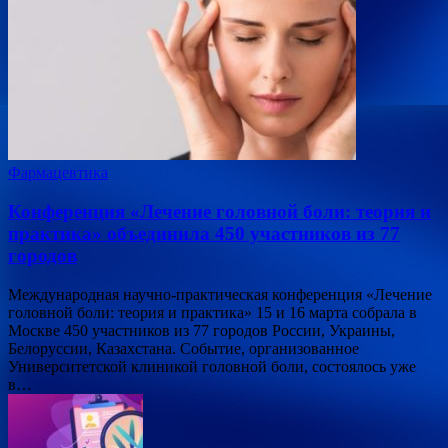
Фармацевтика
Конференция «Лечение головной боли: теория и
практика» объединила 450 участников из 77
городов
Международная научно-практическая конференция «Лечение
головной боли: теория и практика» 15 и 16 марта собрала в
Москве 450 участников из 77 городов России, Украины,
Белоруссии, Казахстана. Событие, организованное
Университетской клиникой головной боли, состоялось уже
в…