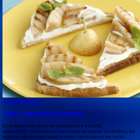
Здоровое питание
Тосты с творогом и грушами
Если ваши чада не хотят просыпаться в школу,
попробуйте соблазнить их вкусным завтраком. Возможно, им
надоели привычные каша и омлет, предложите им тосты –