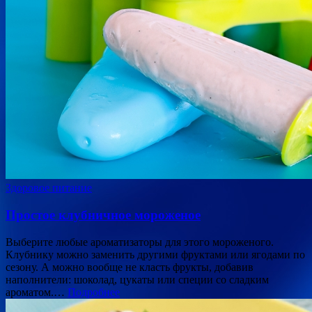
Здоровое питание
Простое клубничное мороженое
Выберите любые ароматизаторы для этого мороженого.
Клубнику можно заменить другими фруктами или ягодами по
сезону. А можно вообще не класть фрукты, добавив
наполнители: шоколад, цукаты или специи со сладким
ароматом.…
Подробнее