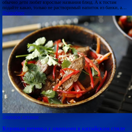
обычно дети любят взрослые названия блюд. А к тостам
подайте какао, только не растворимый напиток из банки, а…
Подробнее
Здоровое питание
Куриная печенка с овощами в китайском стиле