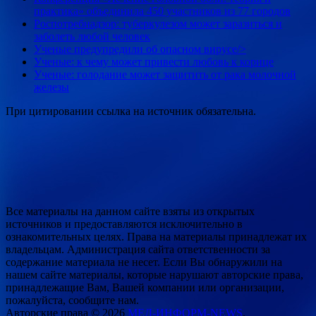
практика» объединила 450 участников из 77 городов
Роспотребнадзор: туберкулезом может заразиться и
заболеть любой человек
Ученые предупредили об опасном вирусе/>
Ученые: к чему может привести любовь к корице
Ученые: голодание может защитить от рака молочной
железы
При цитировании ссылка на источник обязательна.
Все материалы на данном сайте взяты из открытых
источников и предоставляются исключительно в
ознакомительных целях. Права на материалы принадлежат их
владельцам. Администрация сайта ответственности за
содержание материала не несет. Если Вы обнаружили на
нашем сайте материалы, которые нарушают авторские права,
принадлежащие Вам, Вашей компании или организации,
пожалуйста, сообщите нам.
Авторские права © 2026
МЕД-ИНФОРМ-NEWS
.