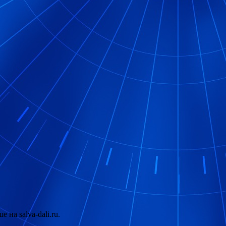
 на salva-dali.ru.