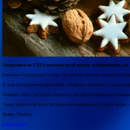
Академики из США рассказали об итогах эксперимента, где 
Научные сотрудники узнали, что данная специя способна улучш
В ходе исследования больные
с сахарным диабетом 2 типа на 
Помимо этого, эксперты советуют для предотвращения повышен
Также один из лучших методов контролировать сахар в крови —
Фото: Pixabay
belnovosti.by