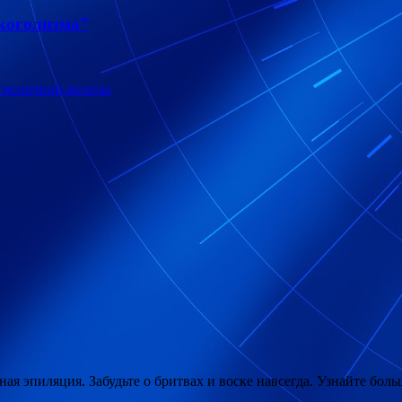
лкоголизма”
а молочной железы
ая эпиляция. Забудьте о бритвах и воске навсегда. Узнайте больше