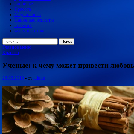
Здоровье
Красота
Мед новости
Народные рецепты
Травник
Фармацевтика
Найти:
Главное меню
Красота
Ученые: к чему может привести любовь
26.03.2019
-
от
admin