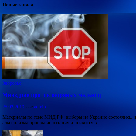
Новые записи
Здоровье
Минздрав против ветряных мельниц
25.03.2019
-
от
admin
Материалы по теме МИД РФ: выборы на Украине состоялись, не
алкоголизма прошла испытания и появится в …