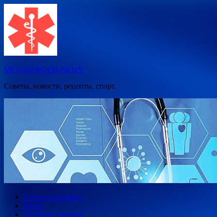
Перейти
к
содержимому
МЕД-ИНФОРМ-NEWS
Советы, новости, рецепты, спорт.
Главная страница
Диета
Здоровое питание