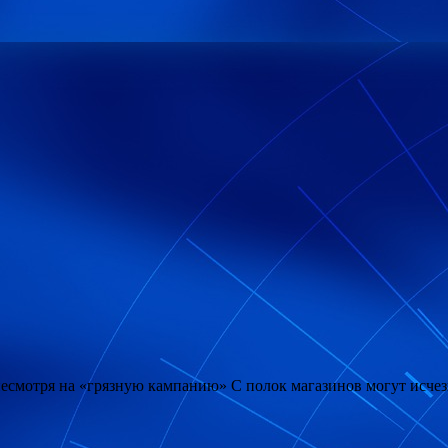
смотря на «грязную кампанию» С полок магазинов могут исчезну