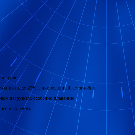
 в крови.
ось снизить до 29% гликированный гемоглобин.
вным нагрузкам, особенно плаванию.
ого и соленого.