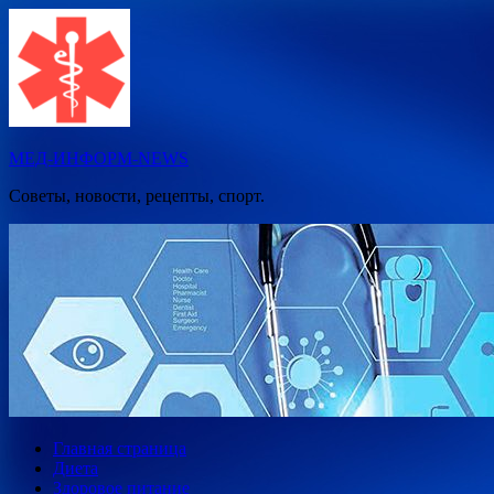
Перейти
к
содержимому
МЕД-ИНФОРМ-NEWS
Советы, новости, рецепты, спорт.
Главная страница
Диета
Здоровое питание