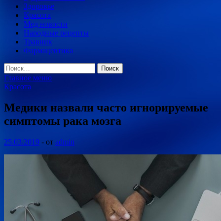
Здоровье
Красота
Мед новости
Народные рецепты
Травник
Фармацевтика
Найти:
Главное меню
Красота
Медики назвали часто игнорируемые
симптомы рака мозга
25.03.2019
-
от
admin