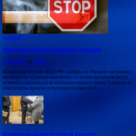
Здоровье
Минздрав против ветряных мельниц
25.03.2019
-
от
admin
Материалы по теме МИД РФ: выборы на Украине состоялись,
несмотря на «грязную кампанию» С полок магазинов могут
исчезнуть лосьоны из-за антиалкогольного закона Таблетка от
алкоголизма прошла испытания и появится в …
Кировские врачи отстояли коллегу