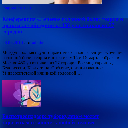
Фармацевтика
Конференция «Лечение головной боли: теория и
практика» объединила 450 участников из 77
городов
26.03.2019
-
от
admin
Международная научно-практическая конференция «Лечение
головной боли: теория и практика» 15 и 16 марта собрала в
Москве 450 участников из 77 городов России, Украины,
Белоруссии, Казахстана. Событие, организованное
Университетской клиникой головной …
Роспотребнадзор: туберкулезом может
заразиться и заболеть любой человек