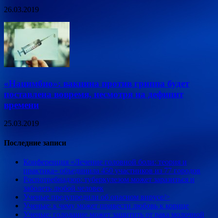
26.03.2019
«Нацимбио»: вакцина против гриппа будет
поставлена вовремя, несмотря на дефицит
времени
25.03.2019
Последние записи
Конференция «Лечение головной боли: теория и
практика» объединила 450 участников из 77 городов
Роспотребнадзор: туберкулезом может заразиться и
заболеть любой человек
Ученые предупредили об опасном вирусе/>
Ученые: к чему может привести любовь к корице
Ученые: голодание может защитить от рака молочной