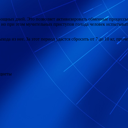
вощных дней. Это позволяет активизировать обменные процессы 
я, но при этом мучительных приступов
голода человек испытыват
ода из нее. За этот период удастся сбросить от 7 до 10 кг, прич
 диеты