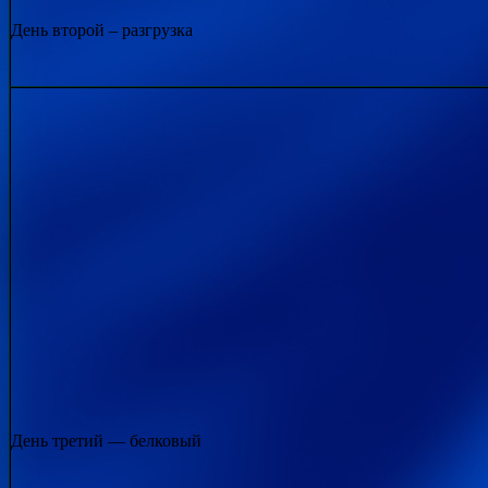
День второй – разгрузка
День третий — белковый