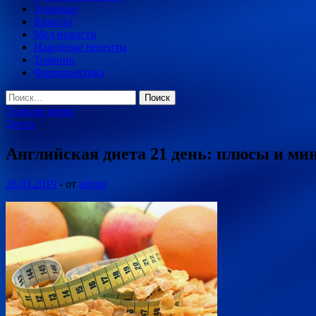
Здоровье
Красота
Мед новости
Народные рецепты
Травник
Фармацевтика
Найти:
Главное меню
Диета
Английская диета 21 день: плюсы и ми
26.03.2019
-
от
admin