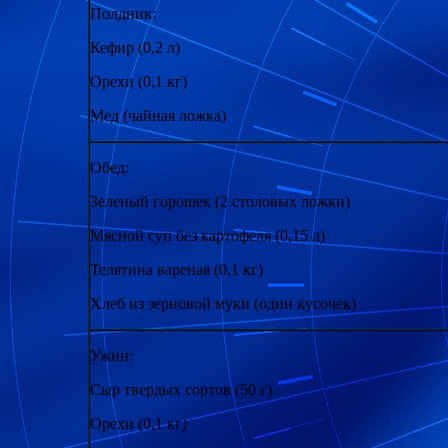
Полдник:
Кефир (0,2 л)
Орехи (0,1 кг)
Мед (чайная ложка)
Обед:
Зеленый горошек (2 столовых ложки)
Мясной суп без картофеля (0,15 л)
Телятина вареная (0,1 кг)
Хлеб из зерновой муки (один кусочек)
Ужин:
Сыр твердых сортов (50 г)
Орехи (0,1 кг)