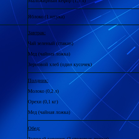
Маложирный кефир (1,5 л)
Яблоко (1 штука)
Завтрак:
Чай зеленый (стакан)
Мед (чайная ложка)
Зерновой хлеб (один кусочек)
Полдник:
Молоко (0,2 л)
Орехи (0,1 кг)
Мед (чайная ложка)
Обед:
Зеленый горошек (2 столовых ложки)