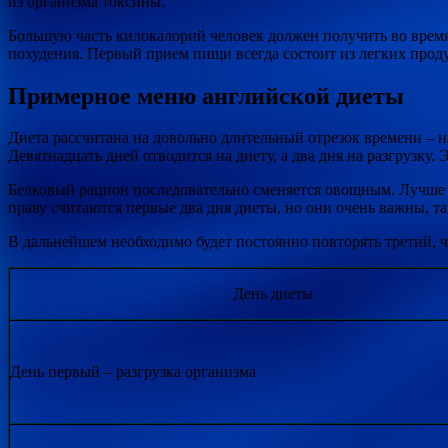
из организма токсины.
Большую часть килокалорий человек должен получить во время 
похудения. Первый прием пищи всегда состоит из легких проду
Примерное меню английской диеты
Диета рассчитана на довольно длительный отрезок времени – на 
Девятнадцать дней отводится на диету, а два дня на разгрузку
Белковый рацион последовательно сменяется овощным. Лучше 
праву считаются первые два дня диеты, но они очень важны, та
В дальнейшем необходимо будет постоянно повторять третий, ч
День диеты
День первый – разгрузка организма