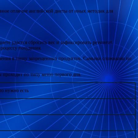
авное отличие английской диеты от иных методик для
ете удастся сбросить вес и зафиксировать результат.
процессу похудения.
ебления в пищу запрещенных продуктов. Самыми сложными по
ы проходит по типу меню первого дня.
то нужно есть