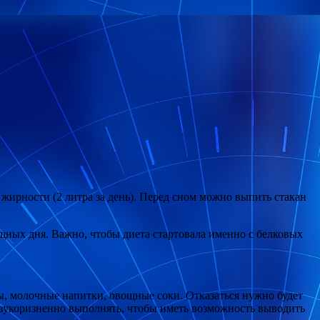
жирности (2 литра за день). Перед сном можно выпить стакан
ощных дня. Важно, чтобы диета стартовала именно с белковых
ы, молочные напитки, овощные соки. Отказаться нужно будет
безукоризненно выполнять, чтобы иметь возможность выводить