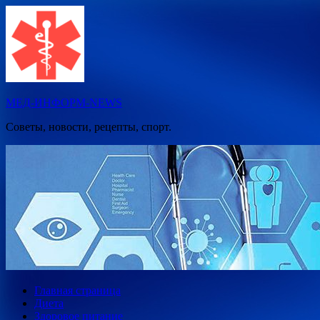
Перейти
к
содержимому
МЕД-ИНФОРМ-NEWS
Советы, новости, рецепты, спорт.
Главная страница
Диета
Здоровое питание