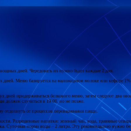
вощных дней. Чередовать их нужно будет каждые 2 дня.
х дней. Меню базируется на маложирном молоке или кефире 1% 
вух дней придерживаться белкового меню, затем следуют два ов
и должен случиться в 19-00, но не позже.
му отдохнуть от процессов переваривания пищи.
ости. Разрешенные напитки: зеленый чай, вода, травяные отвар
бака. Суточная норма воды – 2 литра. Эту рекомендацию нужно 