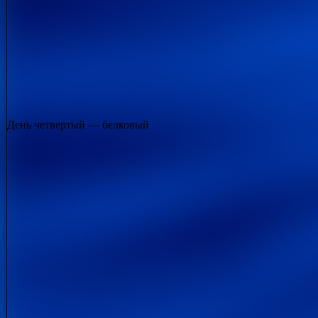
День четвертый — белковый