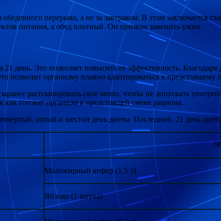
обеденного перерыва, а не за завтраком. В этом заключается гл
ктов питания, а обед плотный. Он призван заменить ужин.
21 день. Это позволяет повысить ее эффективность. Благодаря ди
. Это позволит организму плавно адаптироваться к предстоящему 
заранее распланировать свое меню, чтобы не допускать употр
к как готовят организм к предстоящей смене рациона.
етвертый, пятый и шестой день диеты. Последний, 21 день диет
Ч
Маложирный кефир (1,5 л)
Яблоко (1 штука)