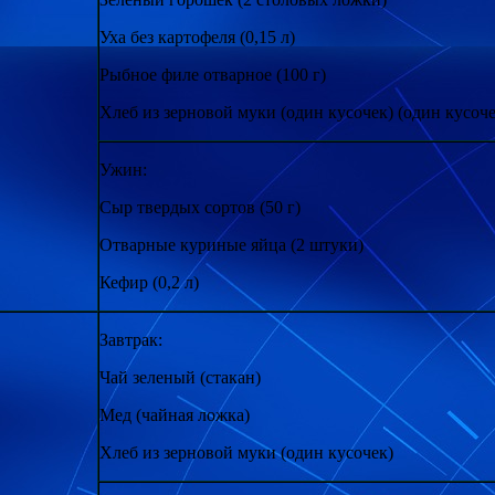
Уха без картофеля (0,15 л)
Рыбное филе отварное (100 г)
Хлеб из зерновой муки (один кусочек) (один кусоче
Ужин:
Сыр твердых сортов (50 г)
Отварные куриные яйца (2 штуки)
Кефир (0,2 л)
Завтрак:
Чай зеленый (стакан)
Мед (чайная ложка)
Хлеб из зерновой муки (один кусочек)