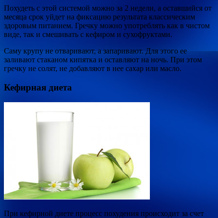
Похудеть с этой системой можно за 2 недели, а оставшийся от
месяца срок уйдет на фиксацию результата классическим
здоровым питанием. Гречку можно употреблять как в чистом
виде, так и смешивать с кефиром и сухофруктами.
Саму крупу не отваривают, а запаривают. Для этого ее
заливают стаканом кипятка и оставляют на ночь. При этом
гречку не солят, не добавляют в нее сахар или масло.
Кефирная диета
При кефирной диете процесс похудения происходит за счет