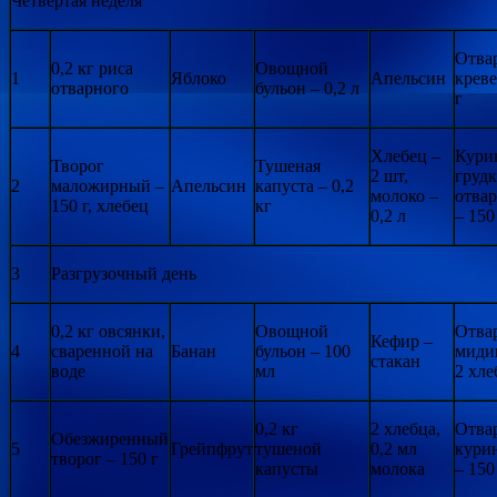
Четвертая неделя
Отва
0,2 кг риса
Овощной
1
Яблоко
Апельсин
креве
отварного
бульон – 0,2 л
г
Хлебец –
Кури
Творог
Тушеная
2 шт,
грудк
2
маложирный –
Апельсин
капуста – 0,2
молоко –
отва
150 г, хлебец
кг
0,2 л
– 150
3
Разгрузочный день
0,2 кг овсянки,
Овощной
Отва
Кефир –
4
сваренной на
Банан
бульон – 100
мидии
стакан
воде
мл
2 хле
0,2 кг
2 хлебца,
Отва
Обезжиренный
5
Грейпфрут
тушеной
0,2 мл
курин
творог – 150 г
капусты
молока
– 150