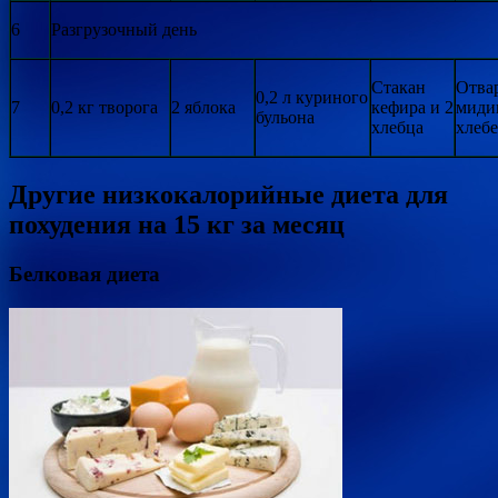
6
Разгрузочный день
Стакан
Отва
0,2 л куриного
7
0,2 кг творога
2 яблока
кефира и 2
мидии
бульона
хлебца
хлеб
Другие низкокалорийные диета для
похудения на 15 кг за месяц
Белковая диета